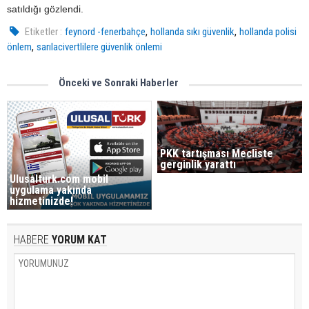
satıldığı gözlendi.
,
,
Etiketler :
feynord -fenerbahçe
hollanda sıkı güvenlik
hollanda polisi
,
önlem
sarılacivertlilere güvenlik önlemi
Önceki ve Sonraki Haberler
PKK tartışması Mecliste
gerginlik yarattı
Ulusalturk.com mobil
uygulama yakında
hizmetinizde!
HABERE
YORUM KAT