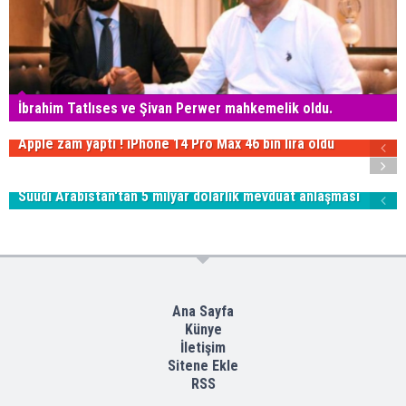
İbrahim Tatlıses ve Şivan Perwer mahkemelik oldu.
Apple zam yaptı ! iPhone 14 Pro Max 46 bin lira oldu
Suudi Arabistan'tan 5 milyar dolarlık mevduat anlaşması
Ana Sayfa
Künye
İletişim
Sitene Ekle
RSS