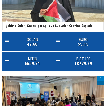
Şahime Kulak, Gazze İçin Açlık ve Susuzluk Grevine Başladı
DOLAR
EURO
47.68
55.13
ALTIN
BIST 100
6659.71
13779.39