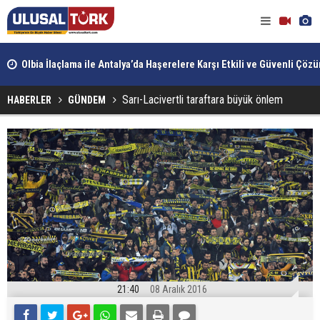
esto
Olbia İlaçlama ile Antalya’da Haşerelere Karşı Etkili ve Güvenli Çöz
Sarı-Lacivertli taraftara büyük önlem
HABERLER
GÜNDEM
21:40
08 Aralık 2016