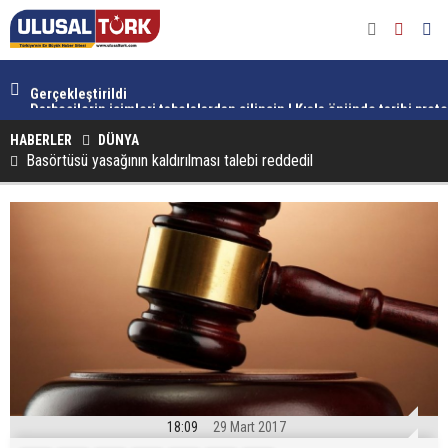
Eğitim Gücü Sen İstanbul Avrupa Yakası Şubesi 1. Olağan Genel Kur
Gerçekleştirildi
Darbecilerin isimleri tabelalardan silinsin ! Kışla önünde tarihi prot
HABERLER
DÜNYA
Basörtüsü yasağının kaldırılması talebi reddedil
18:09
29 Mart 2017