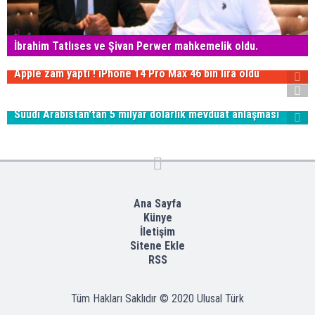
İbrahim Tatlıses ve Şivan Perwer mahkemelik oldu.
Apple zam yaptı ! iPhone 14 Pro Max 46 bin lira oldu
Suudi Arabistan'tan 5 milyar dolarlık mevduat anlaşması
Ana Sayfa
Künye
İletişim
Sitene Ekle
RSS
Tüm Hakları Saklıdır © 2020
Ulusal Türk