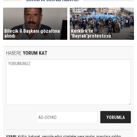
Bilecik İl Başkanı gözaltına
Kerkürk'te
alındı
'Bayrak'protestosu
HABERE
YORUM KAT
UYARI:
Küfür, hakaret, rencide edici cümleler veya imalar, inançlara saldırı