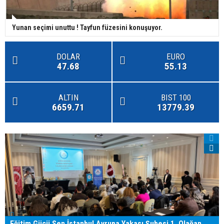
Yunan seçimi unuttu ! Tayfun füzesini konuşuyor.
DOLAR
EURO
47.68
55.13
ALTIN
BIST 100
6659.71
13779.39
Eğitim Gücü Sen İstanbul Avrupa Yakası Şubesi 1. Olağan