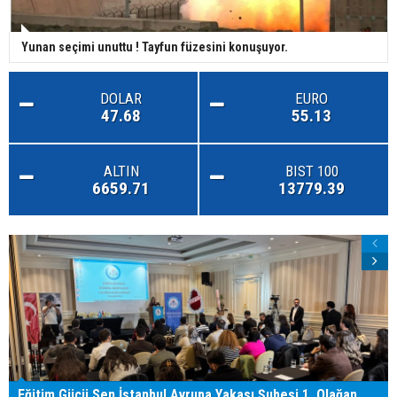
Yunan seçimi unuttu ! Tayfun füzesini konuşuyor.
DOLAR
EURO
47.68
55.13
ALTIN
BIST 100
6659.71
13779.39
Eğitim Gücü Sen İstanbul Avrupa Yakası Şubesi 1. Olağan