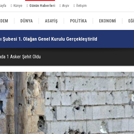
Sayfa
Künye
Günün Haberleri
Arşiv
İletişim
NDEM
DÜNYA
ASAYİŞ
POLİTİKA
EKONOMİ
EĞ
 Şubesi 1. Olağan Genel Kurulu Gerçekleştirildi
Da
SPOR
MAGAZİN
ada 1 Asker Şehit Oldu