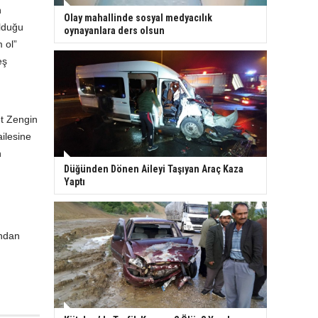
n
Olay mahallinde sosyal medyacılık
olduğu
oynayanlara ders olsun
 ol”
eş
t Zengin
ilesine
n
Düğünden Dönen Aileyi Taşıyan Araç Kaza
Yaptı
ından