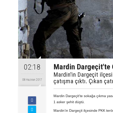
Mardin Dargeçit'te
02:18
Mardin'in Dargeçit ilçe
çatışma çıktı. Çıkan çat
08 Haziran 2017
Mardin Dargeçit’te sokağa çıkma yasa
1 asker şehit düştü.
Mardin’in Dargeçit ilçesinde PKK terö