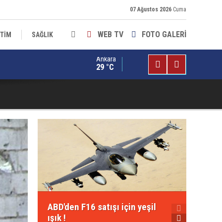
07 Ağustos 2026
Cuma
WEB TV
FOTO GALERİ
İTİM
SAĞLIK
Ankara
rbecilerin isimleri tabelalardan silinsin ! Kışla önünde tarihi prot
29 °C
Kılıçd
ABD'den F16 satışı için yeşil
ile ili
ışık !
geçirm