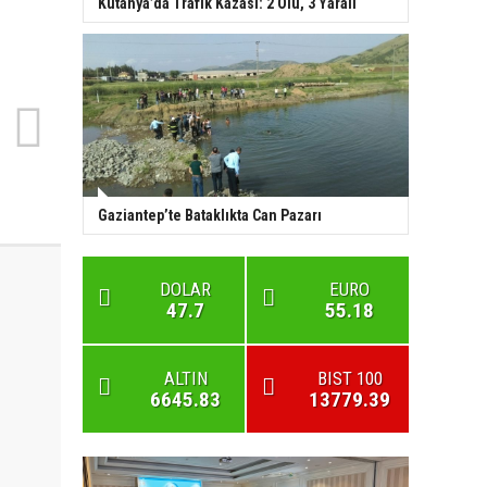
Kütahya’da Trafik Kazası: 2 Ölü, 3 Yaralı
Gaziantep’te Bataklıkta Can Pazarı
DOLAR
EURO
47.7
55.18
ALTIN
BIST 100
6645.83
13779.39