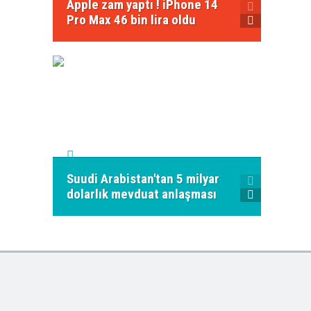
Apple zam yaptı ! iPhone 14
Twitte
Pro Max 46 bin lira oldu
e-post
Suudi Arabistan'tan 5 milyar
"Yerli 
dolarlık mevduat anlaşması
sistem