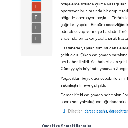
bölgelerde sokağa çıkma yasağı ilan ed
operasyonlar sırasında bir grup terörist
bölgede operasyon başlattı. Teröristle
çağrıları yapıldı. Bir süre sessizliğini
ederek cevap vermeye başladı. Teröri
sırasında bir asker yaralanarak hasta
Hastanede yapılan tüm müdahaleler
şehit oldu. Çıkan çatışmada yaraland
acı haber iletildi. Acı haberi alan şe
Güneyyayla köyünde yaşayan Zengin ail
Yaşadıkları büyük acı sebebi ile sinir
sakinleştirilmeye çalışıldı.
Dargeçit’teki çatışmada şehit olan
sonra son yolculuğuna uğurlanarak de
,
Etiketler :
dargeçit şehit
dargeçit'te
Önceki ve Sonraki Haberler