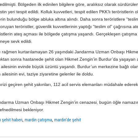
ilmişti. Bölgeden ilk edinilen bilgilere göre, aralıksız olarak sürdürüle
in yeri tespit edildi. Kolluk kuvvetleri, tespit edilen PKK’lı teröristlerin 
rin bulunduğu bölge abluka altına alındı. Daha sonra teröristlere “teslim
 koruyan teröristler, güvenlik kuvvetlerinin yaptığı “teslim ol” çağrısına at
stlerin ateş açması ile bölgede çatışma yaşandı. Gerçekleşen çatışma
neye sevk edildi.
e rağmen kurtarılamayan 26 yaşındaki Jandarma Uzman Onbaşı Hikme
ıktan sonra hastanede şehit olan Hikmet Zengin’in Burdur’da yaşayan a
hit ailesinin evinde büyük üzüntü yaşandı. Burdur’un merkezine bağlı ola
esinin evi, taziye ziyaretine gelenler ile doldu.
 krizi geçiren şehit yakınları, 112 acil servis elemanları müdahale ederek
 Jandarma Uzman Onbaşı Hikmet Zengin’in cenazesi, bugün öğle namaz
fnedilmesi bekleniyor.
,
,
n şehit haberi
mardin çatışma
mardin'de şehit