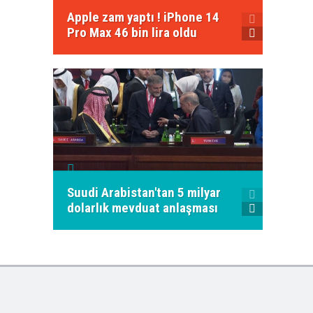
Apple zam yaptı ! iPhone 14
Twitte
Pro Max 46 bin lira oldu
e-post
Suudi Arabistan'tan 5 milyar
"Yerli 
dolarlık mevduat anlaşması
sistem