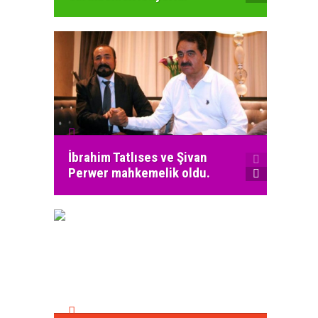
İbrahim Tatlıses ve Şivan
En güv
Perwer mahkemelik oldu.
Uğur D