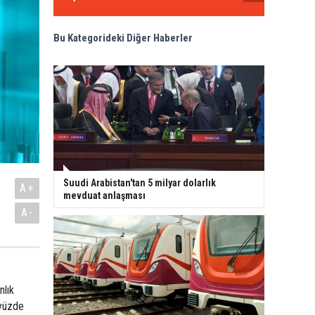
Bu Kategorideki Diğer Haberler
Suudi Arabistan'tan 5 milyar dolarlık
A+
mevduat anlaşması
A-
nlık
 yüzde