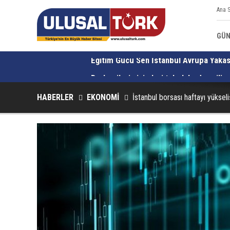
Ana 
GÜ
kleştirildi
Darbecilerin isimleri tabelalardan silin
HABERLER
EKONOMİ
İstanbul borsası haftayı yüksel