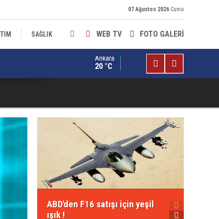
07 Ağustos 2026
Cuma
WEB TV
FOTO GALERİ
İTİM
SAĞLIK
Ankara
bia İlaçlama ile Antalya’da Haşerelere Karşı Etkili ve Güvenli Çöz
20 °C
Kılıçd
ABD'den F16 satışı için yeşil
ile ili
ışık !
geçirm