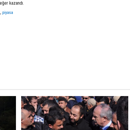
eğer kazandı.
,
i
piyasa