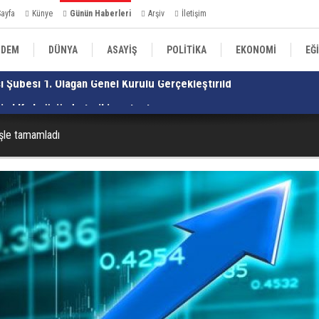
Sayfa
Künye
Günün Haberleri
Arşiv
İletişim
NDEM
DÜNYA
ASAYİŞ
POLİTİKA
EKONOMİ
EĞ
sin ! Kışla önünde tarihi protesto
Ol
SPOR
MAGAZİN
işle tamamladı