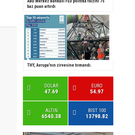
ABD Merkez Bankası FED politika faizini 75
baz puan artırdı
THY, Avrupa'nın zirvesine tırmandı.
DOLAR
EURO
47.69
54.97
ALTIN
BIST 100
6540.38
13798.82