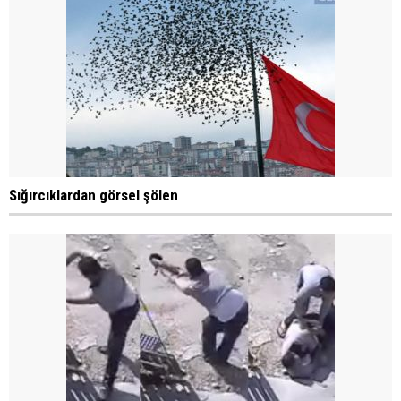
Sığırcıklardan görsel şölen