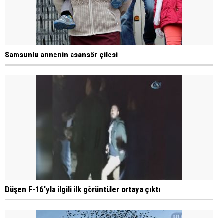
Samsunlu annenin asansör çilesi
Düşen F-16'yla ilgili ilk görüntüler ortaya çıktı