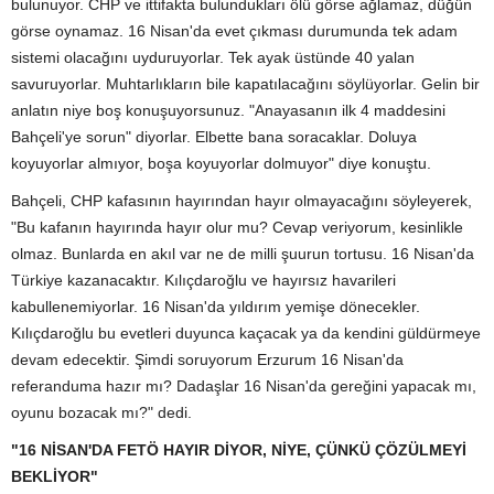
bulunuyor. CHP ve ittifakta bulundukları ölü görse ağlamaz, düğün
görse oynamaz. 16 Nisan'da evet çıkması durumunda tek adam
sistemi olacağını uyduruyorlar. Tek ayak üstünde 40 yalan
savuruyorlar. Muhtarlıkların bile kapatılacağını söylüyorlar. Gelin bir
anlatın niye boş konuşuyorsunuz. "Anayasanın ilk 4 maddesini
Bahçeli'ye sorun" diyorlar. Elbette bana soracaklar. Doluya
koyuyorlar almıyor, boşa koyuyorlar dolmuyor" diye konuştu.
Bahçeli, CHP kafasının hayırından hayır olmayacağını söyleyerek,
"Bu kafanın hayırında hayır olur mu? Cevap veriyorum, kesinlikle
olmaz. Bunlarda en akıl var ne de milli şuurun tortusu. 16 Nisan'da
Türkiye kazanacaktır. Kılıçdaroğlu ve hayırsız havarileri
kabullenemiyorlar. 16 Nisan'da yıldırım yemişe dönecekler.
Kılıçdaroğlu bu evetleri duyunca kaçacak ya da kendini güldürmeye
devam edecektir. Şimdi soruyorum Erzurum 16 Nisan'da
referanduma hazır mı? Dadaşlar 16 Nisan'da gereğini yapacak mı,
oyunu bozacak mı?" dedi.
"16 NİSAN'DA FETÖ HAYIR DİYOR, NİYE, ÇÜNKÜ ÇÖZÜLMEYİ
BEKLİYOR"