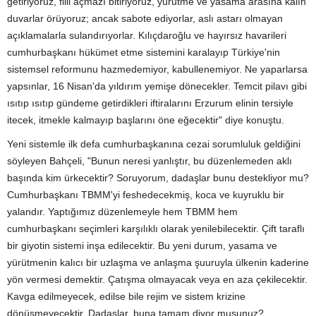
getiriyoruz, fiili açmazı bitiriyoruz, yürütme ve yasama arasına kalın
duvarlar örüyoruz; ancak sabote ediyorlar, aslı astarı olmayan
açıklamalarla sulandırıyorlar. Kılıçdaroğlu ve hayırsız havarileri
cumhurbaşkanı hükümet etme sistemini karalayıp Türkiye'nin
sistemsel reformunu hazmedemiyor, kabullenemiyor. Ne yaparlarsa
yapsınlar, 16 Nisan'da yıldırım yemişe dönecekler. Temcit pilavı gibi
ısıtıp ısıtıp gündeme getirdikleri iftiralarını Erzurum elinin tersiyle
itecek, itmekle kalmayıp başlarını öne eğecektir" diye konuştu.
Yeni sistemle ilk defa cumhurbaşkanına cezai sorumluluk geldiğini
söyleyen Bahçeli, "Bunun neresi yanlıştır, bu düzenlemeden aklı
başında kim ürkecektir? Soruyorum, dadaşlar bunu destekliyor mu?
Cumhurbaşkanı TBMM'yi feshedecekmiş, koca ve kuyruklu bir
yalandır. Yaptığımız düzenlemeyle hem TBMM hem
cumhurbaşkanı seçimleri karşılıklı olarak yenilebilecektir. Çift taraflı
bir giyotin sistemi inşa edilecektir. Bu yeni durum, yasama ve
yürütmenin kalıcı bir uzlaşma ve anlaşma şuuruyla ülkenin kaderine
yön vermesi demektir. Çatışma olmayacak veya en aza çekilecektir.
Kavga edilmeyecek, edilse bile rejim ve sistem krizine
dönüşmeyecektir. Dadaşlar, buna tamam diyor musunuz?