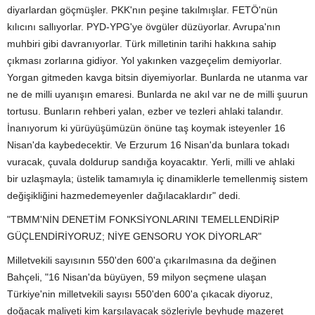
diyarlardan göçmüşler. PKK'nın peşine takılmışlar. FETÖ'nün
kılıcını sallıyorlar. PYD-YPG'ye övgüler düzüyorlar. Avrupa'nın
muhbiri gibi davranıyorlar. Türk milletinin tarihi hakkına sahip
çıkması zorlarına gidiyor. Yol yakınken vazgeçelim demiyorlar.
Yorgan gitmeden kavga bitsin diyemiyorlar. Bunlarda ne utanma var
ne de milli uyanışın emaresi. Bunlarda ne akıl var ne de milli şuurun
tortusu. Bunların rehberi yalan, ezber ve tezleri ahlaki talandır.
İnanıyorum ki yürüyüşümüzün önüne taş koymak isteyenler 16
Nisan'da kaybedecektir. Ve Erzurum 16 Nisan'da bunlara tokadı
vuracak, çuvala doldurup sandığa koyacaktır. Yerli, milli ve ahlaki
bir uzlaşmayla; üstelik tamamıyla iç dinamiklerle temellenmiş sistem
değişikliğini hazmedemeyenler dağılacaklardır" dedi.
"TBMM'NİN DENETİM FONKSİYONLARINI TEMELLENDİRİP
GÜÇLENDİRİYORUZ; NİYE GENSORU YOK DİYORLAR"
Milletvekili sayısının 550'den 600'a çıkarılmasına da değinen
Bahçeli, "16 Nisan'da büyüyen, 59 milyon seçmene ulaşan
Türkiye'nin milletvekili sayısı 550'den 600'a çıkacak diyoruz,
doğacak maliyeti kim karşılayacak sözleriyle beyhude mazeret