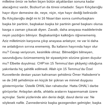
milletine ömür ve kefen biçen bütün alçaklardan sonuna kadar
alacağımız vardır, Bozkurt'un da töresi ortadadır. Sayın Kılıçdaroğlu
hayır diyor demesine de, neye, niçin, niye hayır dediği belirsizdir.
Bu Kılıçdaroğlu değil mi ki 16 Nisan'dan sonra cumhurbaşkanı
başka bir partinin, başbakan başka bir partinin genel başkanı olursa
kavga o zaman çıkacak diyen. Zavallı, daha anayasa maddelerinde
neyin yazdığını bilmiyor. Başbakanlığın kalktığını öğrenememiş.
Aziz milletimizin karşısına çıkıp anayasa anlatıyor, ne var ki daha
ne anlattığının sırrına erememiş. Bu kafanın hayırında hayır olur
mu? Cevap veriyorum, kesinlikle olmaz. Bilmediğini bilmeyen,
savunduğunu özümsememiş bir siyasetçinin sözüne güven duyulur
mu? Elbette duyulmaz. CHP'nin 15 Temmuz'dan şikâyetçi olduğuna
yakınlarda hiç şahitlik edilmedi. Allah için 15 Temmuz'da Özel
Kuvvetlerde destan yazan kahraman şehidimiz Ömer Halisdemir'e
ve de 248 şehidimize en küçük bir şükran ve minnet duygusu
göstermiyorlar. Üstelik OHAL'dan rahatsızlar. Hatta OHAL'i darbe
görüyorlar. Anlaşılan akılla, ahlakla aralarını kapanmamak üzere
açmışlar. Sanki yüzlerinde alın derisi değil, davul derisi var. Ne
söylesek nafile. Zannedersiniz başka gezegenden gelmişler, başka