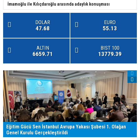
İmamoğlu ile Kılıçdaroğlu arasında adaylık konuşması
DOLAR
EURO
47.68
55.13
ALTIN
BIST 100
6659.71
13779.39
Eğitim Gücü Sen İstanbul Avrupa Yakası Şubesi 1. Olağan
Genel Kurulu Gerçekleştirildi