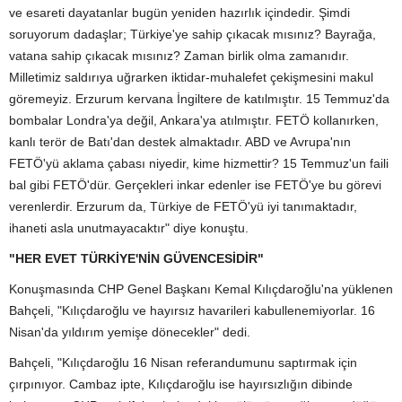
ve esareti dayatanlar bugün yeniden hazırlık içindedir. Şimdi
soruyorum dadaşlar; Türkiye'ye sahip çıkacak mısınız? Bayrağa,
vatana sahip çıkacak mısınız? Zaman birlik olma zamanıdır.
Milletimiz saldırıya uğrarken iktidar-muhalefet çekişmesini makul
göremeyiz. Erzurum kervana İngiltere de katılmıştır. 15 Temmuz'da
bombalar Londra'ya değil, Ankara'ya atılmıştır. FETÖ kollanırken,
kanlı terör de Batı'dan destek almaktadır. ABD ve Avrupa'nın
FETÖ'yü aklama çabası niyedir, kime hizmettir? 15 Temmuz'un faili
bal gibi FETÖ'dür. Gerçekleri inkar edenler ise FETÖ'ye bu görevi
verenlerdir. Erzurum da, Türkiye de FETÖ'yü iyi tanımaktadır,
ihaneti asla unutmayacaktır" diye konuştu.
"HER EVET TÜRKİYE'NİN GÜVENCESİDİR"
Konuşmasında CHP Genel Başkanı Kemal Kılıçdaroğlu'na yüklenen
Bahçeli, "Kılıçdaroğlu ve hayırsız havarileri kabullenemiyorlar. 16
Nisan'da yıldırım yemişe dönecekler" dedi.
Bahçeli, "Kılıçdaroğlu 16 Nisan referandumunu saptırmak için
çırpınıyor. Cambaz ipte, Kılıçdaroğlu ise hayırsızlığın dibinde