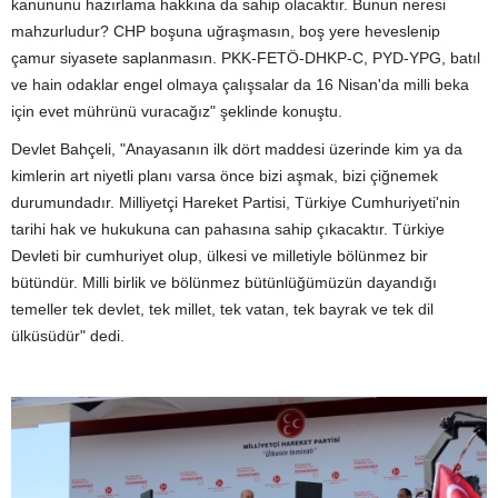
kanununu hazırlama hakkına da sahip olacaktır. Bunun neresi
mahzurludur? CHP boşuna uğraşmasın, boş yere heveslenip
çamur siyasete saplanmasın. PKK-FETÖ-DHKP-C, PYD-YPG, batıl
ve hain odaklar engel olmaya çalışsalar da 16 Nisan'da milli beka
için evet mührünü vuracağız" şeklinde konuştu.
Devlet Bahçeli, "Anayasanın ilk dört maddesi üzerinde kim ya da
kimlerin art niyetli planı varsa önce bizi aşmak, bizi çiğnemek
durumundadır. Milliyetçi Hareket Partisi, Türkiye Cumhuriyeti'nin
tarihi hak ve hukukuna can pahasına sahip çıkacaktır. Türkiye
Devleti bir cumhuriyet olup, ülkesi ve milletiyle bölünmez bir
bütündür. Milli birlik ve bölünmez bütünlüğümüzün dayandığı
temeller tek devlet, tek millet, tek vatan, tek bayrak ve tek dil
ülküsüdür" dedi.