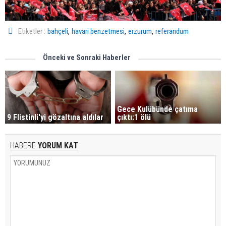
,
,
,
Etiketler :
bahçeli
havari benzetmesi
erzurum
referandum
Önceki ve Sonraki Haberler
Gece Kulübünde çatıma
9 Flistinli'yi gözaltına aldılar
çıktı:1 ölü
HABERE
YORUM KAT