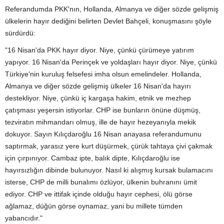
Referandumda PKK'nın, Hollanda, Almanya ve diğer sözde gelişmiş
ülkelerin hayır dediğini belirten Devlet Bahçeli, konuşmasını şöyle
sürdürdü:
"16 Nisan'da PKK hayır diyor. Niye, çünkü çürümeye yatırım
yapıyor. 16 Nisan'da Perinçek ve yoldaşları hayır diyor. Niye, çünkü
Türkiye'nin kuruluş felsefesi imha olsun emelindeler. Hollanda,
Almanya ve diğer sözde gelişmiş ülkeler 16 Nisan'da hayırı
destekliyor. Niye, çünkü iç kargaşa hakim, etnik ve mezhep
çatışması yeşersin istiyorlar. CHP ise bunların önüne düşmüş,
tezviratın mihmandarı olmuş, ille de hayır hezeyanıyla mekik
dokuyor. Sayın Kılıçdaroğlu 16 Nisan anayasa referandumunu
saptırmak, yarasız yere kurt düşürmek, çürük tahtaya çivi çakmak
için çırpınıyor. Cambaz ipte, balık dipte, Kılıçdaroğlu ise
hayırsızlığın dibinde bulunuyor. Nasıl ki alışmış kursak bulamacını
isterse, CHP de milli bunalımı özlüyor, ülkenin buhranını ümit
ediyor. CHP ve ittifak içinde olduğu hayır cephesi, ölü görse
ağlamaz, düğün görse oynamaz, yani bu millete tümden
yabancıdır."