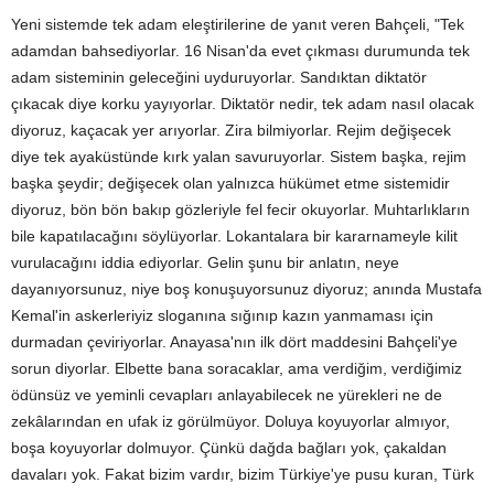
Yeni sistemde tek adam eleştirilerine de yanıt veren Bahçeli, "Tek
adamdan bahsediyorlar. 16 Nisan'da evet çıkması durumunda tek
adam sisteminin geleceğini uyduruyorlar. Sandıktan diktatör
çıkacak diye korku yayıyorlar. Diktatör nedir, tek adam nasıl olacak
diyoruz, kaçacak yer arıyorlar. Zira bilmiyorlar. Rejim değişecek
diye tek ayaküstünde kırk yalan savuruyorlar. Sistem başka, rejim
başka şeydir; değişecek olan yalnızca hükümet etme sistemidir
diyoruz, bön bön bakıp gözleriyle fel fecir okuyorlar. Muhtarlıkların
bile kapatılacağını söylüyorlar. Lokantalara bir kararnameyle kilit
vurulacağını iddia ediyorlar. Gelin şunu bir anlatın, neye
dayanıyorsunuz, niye boş konuşuyorsunuz diyoruz; anında Mustafa
Kemal'in askerleriyiz sloganına sığınıp kazın yanmaması için
durmadan çeviriyorlar. Anayasa'nın ilk dört maddesini Bahçeli'ye
sorun diyorlar. Elbette bana soracaklar, ama verdiğim, verdiğimiz
ödünsüz ve yeminli cevapları anlayabilecek ne yürekleri ne de
zekâlarından en ufak iz görülmüyor. Doluya koyuyorlar almıyor,
boşa koyuyorlar dolmuyor. Çünkü dağda bağları yok, çakaldan
davaları yok. Fakat bizim vardır, bizim Türkiye'ye pusu kuran, Türk