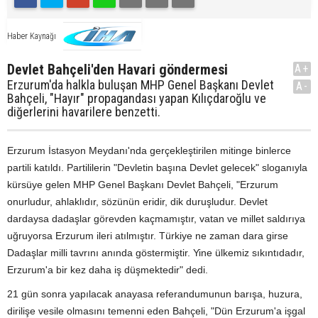
Haber Kaynağı
Devlet Bahçeli'den Havari göndermesi
A+
Erzurum'da halkla buluşan MHP Genel Başkanı Devlet
A-
Bahçeli, "Hayır" propagandası yapan Kılıçdaroğlu ve
diğerlerini havarilere benzetti.
Erzurum İstasyon Meydanı'nda gerçekleştirilen mitinge binlerce
partili katıldı. Partililerin "Devletin başına Devlet gelecek" sloganıyla
kürsüye gelen MHP Genel Başkanı Devlet Bahçeli, "Erzurum
onurludur, ahlaklıdır, sözünün eridir, dik duruşludur. Devlet
dardaysa dadaşlar görevden kaçmamıştır, vatan ve millet saldırıya
uğruyorsa Erzurum ileri atılmıştır. Türkiye ne zaman dara girse
Dadaşlar milli tavrını anında göstermiştir. Yine ülkemiz sıkıntıdadır,
Erzurum'a bir kez daha iş düşmektedir" dedi.
21 gün sonra yapılacak anayasa referandumunun barışa, huzura,
dirilişe vesile olmasını temenni eden Bahçeli, "Dün Erzurum'a işgal