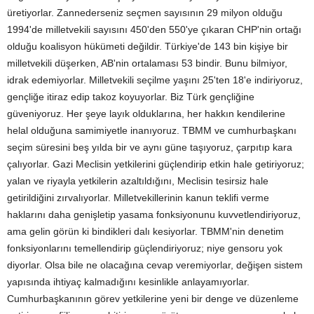
üretiyorlar. Zannederseniz seçmen sayısının 29 milyon olduğu
1994'de milletvekili sayısını 450'den 550'ye çıkaran CHP'nin ortağı
olduğu koalisyon hükümeti değildir. Türkiye'de 143 bin kişiye bir
milletvekili düşerken, AB'nin ortalaması 53 bindir. Bunu bilmiyor,
idrak edemiyorlar. Milletvekili seçilme yaşını 25'ten 18'e indiriyoruz,
gençliğe itiraz edip takoz koyuyorlar. Biz Türk gençliğine
güveniyoruz. Her şeye layık olduklarına, her hakkın kendilerine
helal olduğuna samimiyetle inanıyoruz. TBMM ve cumhurbaşkanı
seçim süresini beş yılda bir ve aynı güne taşıyoruz, çarpıtıp kara
çalıyorlar. Gazi Meclisin yetkilerini güçlendirip etkin hale getiriyoruz;
yalan ve riyayla yetkilerin azaltıldığını, Meclisin tesirsiz hale
getirildiğini zırvalıyorlar. Milletvekillerinin kanun teklifi verme
haklarını daha genişletip yasama fonksiyonunu kuvvetlendiriyoruz,
ama gelin görün ki bindikleri dalı kesiyorlar. TBMM'nin denetim
fonksiyonlarını temellendirip güçlendiriyoruz; niye gensoru yok
diyorlar. Olsa bile ne olacağına cevap veremiyorlar, değişen sistem
yapısında ihtiyaç kalmadığını kesinlikle anlayamıyorlar.
Cumhurbaşkanının görev yetkilerine yeni bir denge ve düzenleme