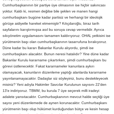
Cumhurbaşkanının bir partiye üye olmasının ise hiçbir sakıncası
yoktur. Kaldı ki, resmen değilse bile şeklen ve manen hangi
cumhurbaşkanı bugüne kadar partisiz ve herhangi bir ideolojik
görüşe aidiyetle hareket etmemiştir? Kılıçdaroğlu, biraz tarih
sayfalarını karıştırmışsa asıl bu soruya cevap vermelidir. Ayrıca
sıkıyönetim uygulamasını tamamen kaldırıyoruz. OHAL yetkisini ise
yürütmenin başı olan cumhurbaşkanının tasarrufuna bırakıyoruz.
Düne kadar bu kararı Bakanlar Kurulu alıyordu, şimdi ise
cumhurbaşkanı alacaktır. Bunun neresi hatalıdır? Yine düne kadar
Bakanlar Kurulu kararname çıkartırken, şimdi cumhurbaşkanı bu
görevi üstlenecektir. Fakat kararnameler kanunlara aykırı
olamayacak, kanunların düzenleme yaptığı alanlarda kararname
yayınlanamayacaktır. Dadaşlar siz söyleyiniz, bunu destekleyecek
misiniz? Yeni adıyla Hakimler Savcılar Kurulunun sayısını 22'den
13'e indiriyoruz. TBMM, bu kurula 7 üye seçerek milli iradeyi
adalete yansıtacaktır. Cumhurbaşkanının mevcut halde seçtiği üye
sayısı yeni düzenlemede de aynen korunacaktır. Cumhurbaşkanı
yürütmenin başı olup hükümet kurduğundan bütçe ve kesin hesap